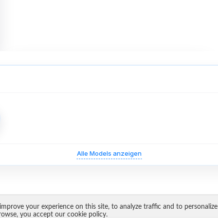
Alle Models anzeigen
er uns
Models
Werde Model
Kontakt
AGB
Datenschutz
Impressum
Cookie-E
mprove your experience on this site, to analyze traffic and to personalize
Copyright 2026 ·
Ampworld
rowse, you accept our cookie policy.