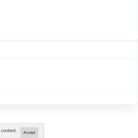
instellungen
 content.
Accept