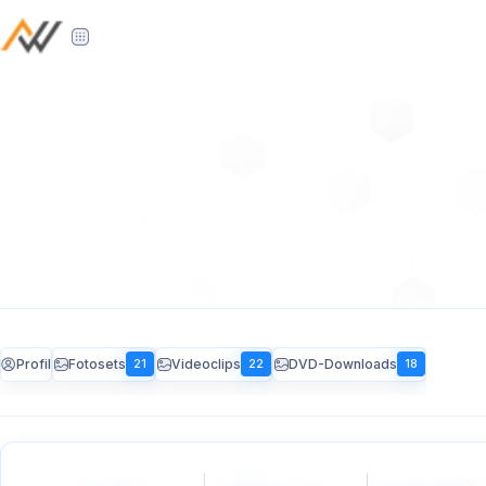
Profil
Fotosets
Videoclips
DVD-Downloads
21
22
18