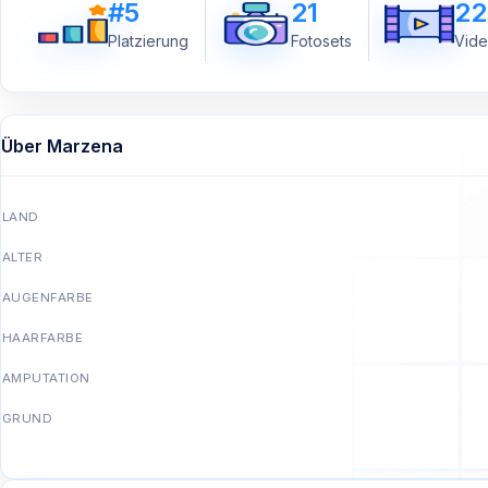
#5
21
22
Platzierung
Fotosets
Vide
Über Marzena
LAND
ALTER
AUGENFARBE
HAARFARBE
AMPUTATION
GRUND