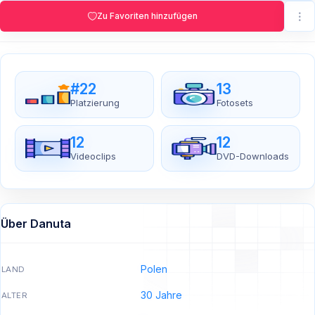
Zu Favoriten hinzufügen
#22
13
Platzierung
Fotosets
12
12
Videoclips
DVD-Downloads
Über Danuta
Polen
LAND
30 Jahre
ALTER