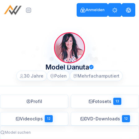
Anmelden
Model Danuta
30 Jahre
Polen
Mehrfachamputiert
Profil
Fotosets
13
Videoclips
DVD-Downloads
12
12