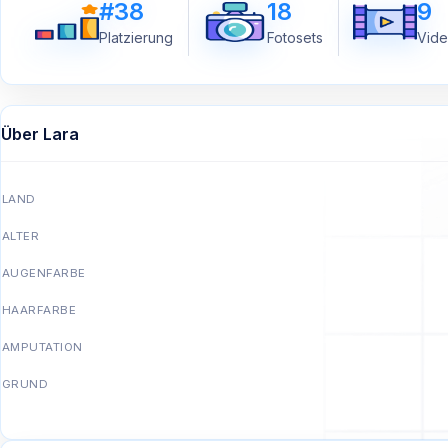
#38
18
9
Platzierung
Fotosets
Vide
Über Lara
LAND
ALTER
AUGENFARBE
HAARFARBE
AMPUTATION
GRUND