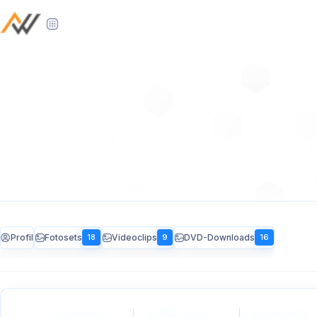
Profil
Fotosets
Videoclips
DVD-Downloads
18
9
16