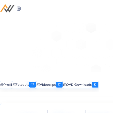
Profil
Fotosets
Videoclips
DVD-Downloads
17
17
12