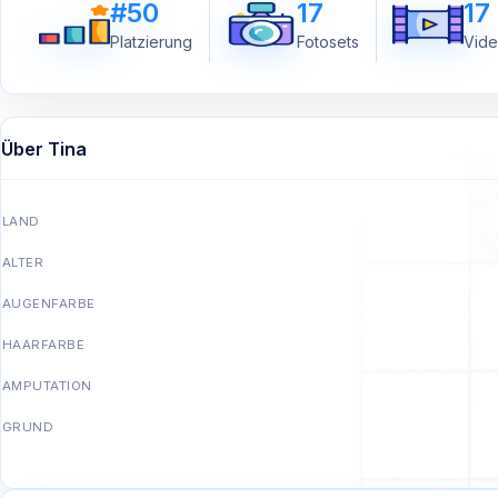
#50
17
17
Platzierung
Fotosets
Vide
Über Tina
LAND
ALTER
AUGENFARBE
HAARFARBE
AMPUTATION
GRUND